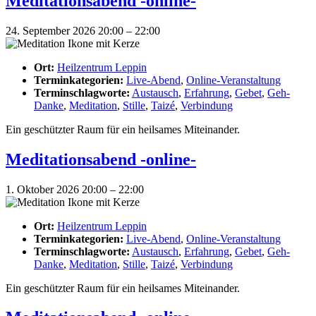
Meditationsabend -online-
24. September 2026 20:00
–
22:00
Ort:
Heilzentrum Leppin
Terminkategorien:
Live-Abend
,
Online-Veranstaltung
Terminschlagworte:
Austausch
,
Erfahrung
,
Gebet
,
Geh-
Danke
,
Meditation
,
Stille
,
Taizé
,
Verbindung
Ein geschützter Raum für ein heilsames Miteinander.
Meditationsabend -online-
1. Oktober 2026 20:00
–
22:00
Ort:
Heilzentrum Leppin
Terminkategorien:
Live-Abend
,
Online-Veranstaltung
Terminschlagworte:
Austausch
,
Erfahrung
,
Gebet
,
Geh-
Danke
,
Meditation
,
Stille
,
Taizé
,
Verbindung
Ein geschützter Raum für ein heilsames Miteinander.