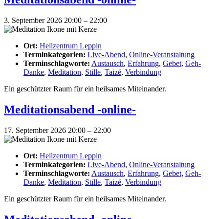
3. September 2026 20:00
–
22:00
Ort:
Heilzentrum Leppin
Terminkategorien:
Live-Abend
,
Online-Veranstaltung
Terminschlagworte:
Austausch
,
Erfahrung
,
Gebet
,
Geh-
Danke
,
Meditation
,
Stille
,
Taizé
,
Verbindung
Ein geschützter Raum für ein heilsames Miteinander.
Meditationsabend -online-
17. September 2026 20:00
–
22:00
Ort:
Heilzentrum Leppin
Terminkategorien:
Live-Abend
,
Online-Veranstaltung
Terminschlagworte:
Austausch
,
Erfahrung
,
Gebet
,
Geh-
Danke
,
Meditation
,
Stille
,
Taizé
,
Verbindung
Ein geschützter Raum für ein heilsames Miteinander.