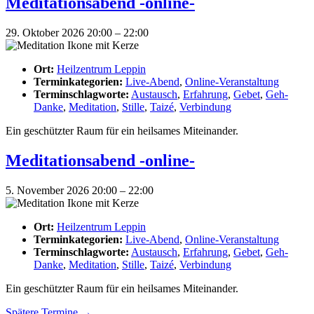
Meditationsabend -online-
29. Oktober 2026 20:00
–
22:00
Ort:
Heilzentrum Leppin
Terminkategorien:
Live-Abend
,
Online-Veranstaltung
Terminschlagworte:
Austausch
,
Erfahrung
,
Gebet
,
Geh-
Danke
,
Meditation
,
Stille
,
Taizé
,
Verbindung
Ein geschützter Raum für ein heilsames Miteinander.
Meditationsabend -online-
5. November 2026 20:00
–
22:00
Ort:
Heilzentrum Leppin
Terminkategorien:
Live-Abend
,
Online-Veranstaltung
Terminschlagworte:
Austausch
,
Erfahrung
,
Gebet
,
Geh-
Danke
,
Meditation
,
Stille
,
Taizé
,
Verbindung
Ein geschützter Raum für ein heilsames Miteinander.
Spätere Termine
→